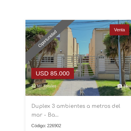
Venta
Oportunidad
USD 85.000
42 M² Totales
16
Duplex 3 ambientes a metros del
mar - Ba...
Código: 226902