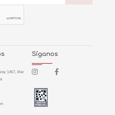
os
Síganos
aray 1467, Mar
ta
om