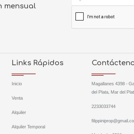
ín mensual
Links Rápidos
Contácten
Inicio
Magallanes 4398 - G
del Plata, Mar del Pla
Venta
2233033744
Alquiler
filippiniprop@gmail.c
Alquiler Temporal