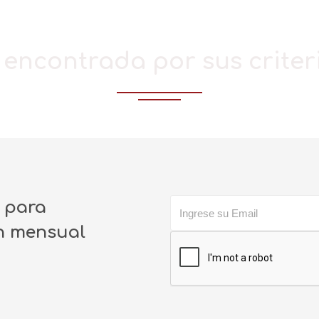
encontrada por sus crite
o para
ín mensual