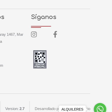
os
Síganos
aray 1467, Mar
ta
om
Version:
2.7
Desarrollado por Pixel Inmobiliario
ALQUILERES