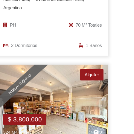
Argentina
PH
70 M² Totales
2 Dormitorios
1 Baños
Alquiler
Nuevo Ingreso
$ 3.800.000
324 M² Totales
8