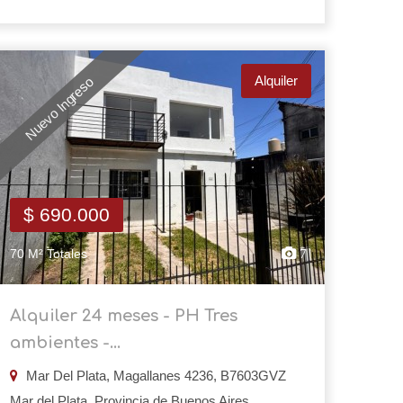
Alquiler
Nuevo Ingreso
$ 690.000
70 M² Totales
7
Alquiler 24 meses - PH Tres
ambientes -...
Mar Del Plata, Magallanes 4236, B7603GVZ
Mar del Plata, Provincia de Buenos Aires,