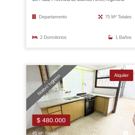
Departamento
75 M² Totales
2 Dormitorios
1 Baños
Alquiler
Nuevo Ingreso
$ 480.000
40 M² Totales
5