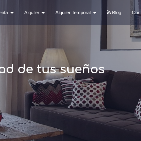
enta
Alquiler
Alquiler Temporal
Blog
Con
ad de tus sueños