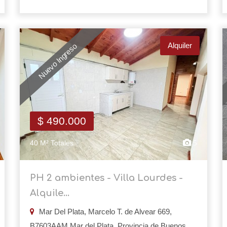
Alquiler
Nuevo Ingreso
$ 490.000
40 M² Totales
5
PH 2 ambientes - Villa Lourdes -
Alquile...
Mar Del Plata, Marcelo T. de Alvear 669,
B7603AAM Mar del Plata, Provincia de Buenos