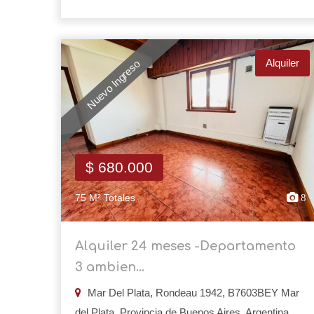
Alquiler
Nuevo Ingreso
$ 680.000
75 M² Totales
8
Alquiler 24 meses -Departamento
3 ambien...
Mar Del Plata, Rondeau 1942, B7603BEY Mar
del Plata, Provincia de Buenos Aires, Argentina