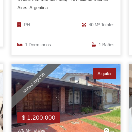
Aires, Argentina
PH
40 M² Totales
1 Dormitorios
1 Baños
Alquiler
Nuevo Ingreso
$ 1.200.000
375 M² Totales
13